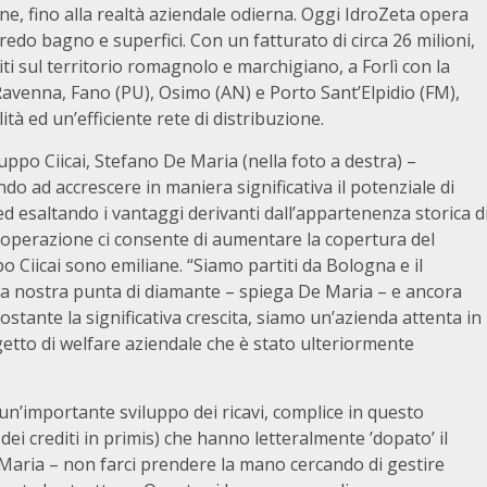
ne, fino alla realtà aziendale odierna. Oggi IdroZeta opera
edo bagno e superfici. Con un fatturato di circa 26 milioni,
i sul territorio romagnolo e marchigiano, a Forlì con la
 Ravenna, Fano (PU), Osimo (AN) e Porto Sant’Elpidio (FM),
ità ed un’efficiente rete di distribuzione.
ruppo Ciicai, Stefano De Maria (nella foto a destra) –
do ad accrescere in maniera significativa il potenziale di
 ed esaltando i vantaggi derivanti dall’appartenenza storica d
l’operazione ci consente di aumentare la copertura del
o Ciicai sono emiliane. “Siamo partiti da Bologna e il
 la nostra punta di diamante – spiega De Maria – e ancora
stante la significativa crescita, siamo un’azienda attenta in
getto di welfare aziendale che è stato ulteriormente
un’importante sviluppo dei ricavi, complice in questo
 dei crediti in primis) che hanno letteralmente ’dopato’ il
Maria – non farci prendere la mano cercando di gestire