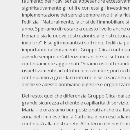
l’aumento dei ricavi senza appesantire eccessivam
significativamente gli utili e con essi gli investime
implementazione dei servizi sempre rivolti alla fide
l’edilizia. “Naturalmente, la crisi dell’immobiliare 
anno. Speriamo di restare a questo livello anche co
frenano sia le nuove costruzioni sia le ristrutturaz
indolore”. E se gli impiantisti soffrono, l’edilizi
importante rallentamento. Gruppo Ciicai continua 
avendo sempre un’attenzione anche sul settore d
continuamente aggiornati. “Stiamo ristrutturand
rispettivamente ad ottobre e novembre; poi tocche
continuiamo a guardarci intorno e se ci saranno o
anche se adesso dobbiamo digerire e organizzare a
Del resto, quel che differenzia Gruppo Ciicai dai c
grande sicurezza al cliente e capillarità di servizi
Maria – e ora siamo ben posizionati anche tra Rav
zona del riminese fino a Cattolica e non escludiam
continuità alla nostra rete. All’interno dei nostri 