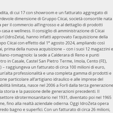
i
dita, di cui 17 con showroom e un fatturato aggregato di
ardevole dimensione di Gruppo Ciicai, società consortile nata
per il commercio all’ingrosso e al dettaglio di prodotti
casa e wellness. Il consiglio di amministrazione di Ciicai
srl (IdroZeta), hanno infatti approvato l’acquisizione della
po Ciicai con effetto dal 1° agosto 2024, ampliando così
i, prima della nuova acquisizione – con i suoi 12 magazzini 
liano-romagnolo: la sede a Calderara di Reno e punti
o in Casale, Castel San Pietro Terme, Imola, Cento (FE),
 – raggiungeva un fatturato di circa 100 milioni di euro,
i, un’alta professionalità e una completa gamma di prodotti e
one particolare all’artigiano idraulico e alle imprese del
ilità limitata, nasce nel 2006 a Forlì dalla terza generazion
a storia e la passione delle generazioni precedenti. Il
 settore idrotermosanitario nel 1931, diventato poi nel 1965
ne, fino alla realtà aziendale odierna. Oggi IdroZeta opera
edo bagno e superfici. Con un fatturato di circa 26 milioni,