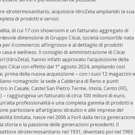
re idrotermosanitario, acquisisce IdroZeta ampliando la sua
leta di prodotti e servizi.
dita, di cui 17 con showroom e un fatturato aggregato di
ardevole dimensione di Gruppo Ciicai, società consortile nata
per il commercio all’ingrosso e al dettaglio di prodotti
casa e wellness. Il consiglio di amministrazione di Ciicai
srl (IdroZeta), hanno infatti approvato l’acquisizione della
po Ciicai con effetto dal 1° agosto 2024, ampliando così
i, prima della nuova acquisizione – con i suoi 12 magazzini 
liano-romagnolo: la sede a Calderara di Reno e punti
o in Casale, Castel San Pietro Terme, Imola, Cento (FE),
 – raggiungeva un fatturato di circa 100 milioni di euro,
i, un’alta professionalità e una completa gamma di prodotti e
one particolare all’artigiano idraulico e alle imprese del
ilità limitata, nasce nel 2006 a Forlì dalla terza generazion
a storia e la passione delle generazioni precedenti. Il
 settore idrotermosanitario nel 1931, diventato poi nel 1965