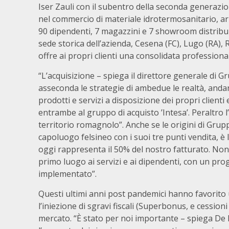
Iser Zauli con il subentro della seconda generazio
nel commercio di materiale idrotermosanitario, arr
90 dipendenti, 7 magazzini e 7 showroom distribuit
sede storica dell’azienda, Cesena (FC), Lugo (RA),
offre ai propri clienti una consolidata professional
“L’acquisizione – spiega il direttore generale di G
asseconda le strategie di ambedue le realtà, andan
prodotti e servizi a disposizione dei propri clienti
entrambe al gruppo di acquisto ’Intesa’. Peraltro 
territorio romagnolo”. Anche se le origini di Grupp
capoluogo felsineo con i suoi tre punti vendita, è
oggi rappresenta il 50% del nostro fatturato. Nono
primo luogo ai servizi e ai dipendenti, con un pro
implementato”.
Questi ultimi anni post pandemici hanno favorito 
l’iniezione di sgravi fiscali (Superbonus, e cessioni
mercato. “È stato per noi importante – spiega De 