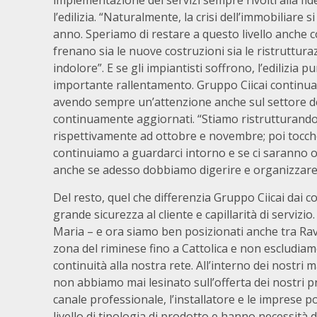
l’edilizia. “Naturalmente, la crisi dell’immobiliare 
anno. Speriamo di restare a questo livello anche co
frenano sia le nuove costruzioni sia le ristrutturaz
indolore”. E se gli impiantisti soffrono, l’edilizi
importante rallentamento. Gruppo Ciicai continua 
avendo sempre un’attenzione anche sul settore d
continuamente aggiornati. “Stiamo ristrutturand
rispettivamente ad ottobre e novembre; poi tocche
continuiamo a guardarci intorno e se ci saranno o
anche se adesso dobbiamo digerire e organizzare a
Del resto, quel che differenzia Gruppo Ciicai dai c
grande sicurezza al cliente e capillarità di servizi
Maria – e ora siamo ben posizionati anche tra Rav
zona del riminese fino a Cattolica e non escludiam
continuità alla nostra rete. All’interno dei nostri 
non abbiamo mai lesinato sull’offerta dei nostri pr
canale professionale, l’installatore e le imprese 
livello di tipologia di prodotto e hanno necessità d