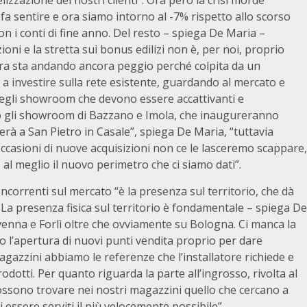
si fa sentire e ora siamo intorno al -7% rispetto allo scorso
n i conti di fine anno. Del resto – spiega De Maria –
ioni e la stretta sui bonus edilizi non è, per noi, proprio
a pura sta andando ancora peggio perché colpita da un
a investire sulla rete esistente, guardando al mercato e
egli showroom che devono essere accattivanti e
o gli showroom di Bazzano e Imola, che inaugureranno
rà a San Pietro in Casale”, spiega De Maria, “tuttavia
ccasioni di nuove acquisizioni non ce le lasceremo scappare,
l meglio il nuovo perimetro che ci siamo dati”.
oncorrenti sul mercato “è la presenza sul territorio, che dà
o. La presenza fisica sul territorio è fondamentale – spiega De
enna e Forlì oltre che ovviamente su Bologna. Ci manca la
o l’apertura di nuovi punti vendita proprio per dare
magazzini abbiamo le referenze che l’installatore richiede e
odotti. Per quanto riguarda la parte all’ingrosso, rivolta al
possono trovare nei nostri magazzini quello che cercano a
i essere serviti il più velocemente possibile”.