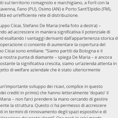
i sul territorio romagnolo e marchigiano, a Forlì con la
 Ravenna, Fano (PU), Osimo (AN) e Porto Sant’Elpidio (FM),
ità ed un’efficiente rete di distribuzione.
ruppo Ciicai, Stefano De Maria (nella foto a destra) –
do ad accrescere in maniera significativa il potenziale di
 ed esaltando i vantaggi derivanti dall’appartenenza storica d
l’operazione ci consente di aumentare la copertura del
o Ciicai sono emiliane. “Siamo partiti da Bologna e il
 la nostra punta di diamante – spiega De Maria – e ancora
stante la significativa crescita, siamo un’azienda attenta in
getto di welfare aziendale che è stato ulteriormente
un’importante sviluppo dei ricavi, complice in questo
 dei crediti in primis) che hanno letteralmente ’dopato’ il
Maria – non farci prendere la mano cercando di gestire
ente la struttura. Questo ci ha permesso di accrescere
nti in termini di rinnovamento degli spazi espositivi e di
lizzazione dei nostri clienti”. Ora però la crisi morde