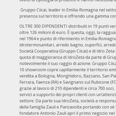
Gruppo Ciicai, leader in Emilia-Romagna nel setto
presenza sul territorio e offrendo una gamma comp
OLTRE 300 DIPENDENTI distribuiti in 19 punti ven
oltre 126 milioni di euro. È questa, oggi, la raggu
nel 1964 e punto di riferimento in Emilia-Romagna 
idrotermosanitari, arredo bagno, superfici, arredo 
Società Cooperativa (Gruppo Ciicai) e di Idro Zeta 
quota di maggioranza di IdroZeta da parte di Grup
notevolmente il suo raggio di azione. Gruppo Ciica
10 showroom copre capillarmente il territorio emi
vendita a Bologna, Monghidoro, Bazzano, San Pietr
Ferrara, Faenza (RA) e Savignano sul Rubicone (FC)
grazie al lavoro di 210 dipendenti e circa 700 soc
servizi a supporto dei propri clienti con un’attenzi
settore. Da parte sua IdroZeta, società a responsab
della famiglia Zauli e Panzavolta portando con sé l
fondatore Antonio Zauli aprì il primo negozio nel