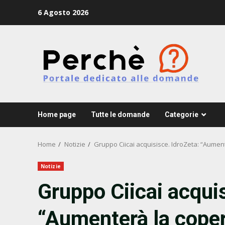
Skip
6 Agosto 2026
to
content
Home page
Tutte le domande
Categorie
Home
Notizie
Gruppo Ciicai acquisisce. IdroZeta: “Aumen
Notizie
Gruppo Ciicai acquis
“Aumenterà la coper