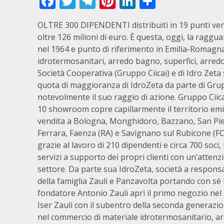
Facebook
Twitter
Telegram
Pinterest
LinkedIn
Condivid
OLTRE 300 DIPENDENTI distribuiti in 19 punti ven
oltre 126 milioni di euro. È questa, oggi, la raggu
nel 1964 e punto di riferimento in Emilia-Romagna 
idrotermosanitari, arredo bagno, superfici, arredo 
Società Cooperativa (Gruppo Ciicai) e di Idro Zeta 
quota di maggioranza di IdroZeta da parte di Grup
notevolmente il suo raggio di azione. Gruppo Ciica
10 showroom copre capillarmente il territorio emi
vendita a Bologna, Monghidoro, Bazzano, San Pietr
Ferrara, Faenza (RA) e Savignano sul Rubicone (FC)
grazie al lavoro di 210 dipendenti e circa 700 soc
servizi a supporto dei propri clienti con un’attenzi
settore. Da parte sua IdroZeta, società a responsab
della famiglia Zauli e Panzavolta portando con sé l
fondatore Antonio Zauli aprì il primo negozio nel
Iser Zauli con il subentro della seconda generazio
nel commercio di materiale idrotermosanitario, arr