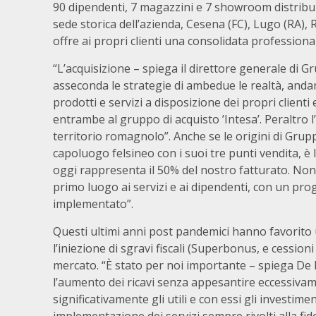
90 dipendenti, 7 magazzini e 7 showroom distribuit
sede storica dell’azienda, Cesena (FC), Lugo (RA),
offre ai propri clienti una consolidata professional
“L’acquisizione – spiega il direttore generale di G
asseconda le strategie di ambedue le realtà, andan
prodotti e servizi a disposizione dei propri clienti
entrambe al gruppo di acquisto ’Intesa’. Peraltro 
territorio romagnolo”. Anche se le origini di Grupp
capoluogo felsineo con i suoi tre punti vendita, è
oggi rappresenta il 50% del nostro fatturato. Nono
primo luogo ai servizi e ai dipendenti, con un pro
implementato”.
Questi ultimi anni post pandemici hanno favorito 
l’iniezione di sgravi fiscali (Superbonus, e cessioni
mercato. “È stato per noi importante – spiega De 
l’aumento dei ricavi senza appesantire eccessivam
significativamente gli utili e con essi gli investime
implementazione dei servizi sempre rivolti alla fide