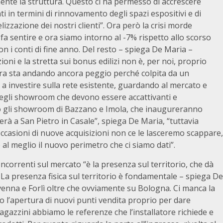
ente la struttura. Questo ci ha permesso di accrescere
nti in termini di rinnovamento degli spazi espositivi e di
lizzazione dei nostri clienti”. Ora però la crisi morde
si fa sentire e ora siamo intorno al -7% rispetto allo scorso
n i conti di fine anno. Del resto – spiega De Maria –
ioni e la stretta sui bonus edilizi non è, per noi, proprio
a pura sta andando ancora peggio perché colpita da un
a investire sulla rete esistente, guardando al mercato e
egli showroom che devono essere accattivanti e
o gli showroom di Bazzano e Imola, che inaugureranno
rà a San Pietro in Casale”, spiega De Maria, “tuttavia
ccasioni di nuove acquisizioni non ce le lasceremo scappare,
l meglio il nuovo perimetro che ci siamo dati”.
oncorrenti sul mercato “è la presenza sul territorio, che dà
o. La presenza fisica sul territorio è fondamentale – spiega De
enna e Forlì oltre che ovviamente su Bologna. Ci manca la
o l’apertura di nuovi punti vendita proprio per dare
magazzini abbiamo le referenze che l’installatore richiede e