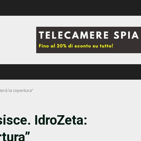
terà la copertura”
isce. IdroZeta:
tura”