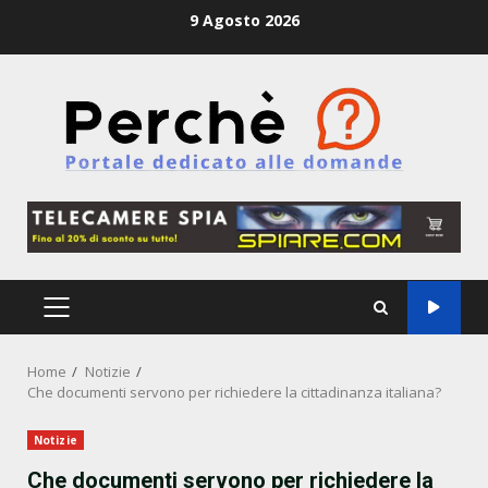
Skip
9 Agosto 2026
to
content
PRIMARY
MENU
Home
Notizie
Che documenti servono per richiedere la cittadinanza italiana?
Notizie
Che documenti servono per richiedere la