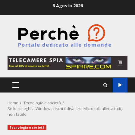
Skip
6 Agosto 2026
to
content
PRIMARY
MENU
Home
Tecnologia e società
Se lo colleghi a Windows rischi il disastro: Microsoft allerta tutti,
non fatelo
Tecnologia e società