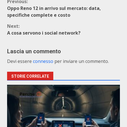
Continue
Previous:
Oppo Reno 12 in arrivo sul mercato: data,
Reading
specifiche complete e costo
Next:
A cosa servono i social network?
Lascia un commento
Devi essere
connesso
per inviare un commento.
STORIE CORRELATE