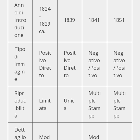
Ann
1824
o di
-
Intro
1839
1841
1851
1829
duzi
ca.
one
Tipo
Posit
Posit
Neg
Neg
di
ivo
ivo
ativo
ativo
Imm
Diret
Diret
/Posi
/Posi
agin
to
to
tivo
tivo
e
Ripr
Multi
Multi
oduc
Limit
Unic
ple
ple
ibilit
ata
a
Stam
Stam
à
pe
pe
Dett
aglio
Mod
Mod