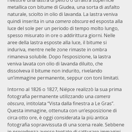
metallica con bitume di Giudea, una sorta di asfalto
naturale, sciolto in olio di lavanda.
La lastra veniva
quindi inserita in una
camera obscura
ed esposta alla
luce del sole per un periodo di tempo molto lungo,
spesso misurato in ore o addirittura giorni.
Nelle
aree della lastra esposte alla luce, il bitume si
induriva, mentre nelle zone rimaste in ombra
rimaneva solubile. Dopo l’esposizione, la lastra
veniva lavata con olio di lavanda diluito, che
dissolveva il bitume non indurito, rivelando
un’immagine permanente, seppur con toni limitati.
Intorno al 1826 o 1827, Niépce realizzò la sua prima
fotografia permanente utilizzando una
camera
obscura
, intitolata “Vista dalla finestra a Le Gras”.
Questa immagine, ottenuta con un’esposizione di
circa otto ore, è oggi considerata la più antica
fotografia sopravvissuta di una scena reale.
Sebbene
in precedenza avesse tentato di catturare immagini