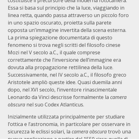
costituisce il precursore della moderna fotocamera.
Essa si basa sul principio che la luce, viaggiando in
linea retta, quando passa attraverso un piccolo foro
in uno spazio oscurato, proietta sulla parete
opposta un’immagine invertita della scena esterna.
La prima spiegazione documentata di questo
fenomeno si trova negli scritti del filosofo cinese
Mozi nel V secolo a.C., il quale comprese
correttamente che l’inversione dell’immagine era
dovuta alla propagazione rettilinea della luce.
Successivamente, nel IV secolo a.C., il filosofo greco
Aristotele ampliò queste idee. Quasi duemila anni
dopo, nel XVI secolo, l’inventore rinascimentale
Leonardo da Vinci descrisse formalmente la
camera
obscura
nel suo Codex Atlanticus.
Inizialmente utilizzata principalmente per studiare
l’ottica e l’astronomia, in particolare per osservare in
sicurezza le eclissi solari, la
camera obscura
trovò una
nuova applicazione a partire dal 1550 circa: quella di