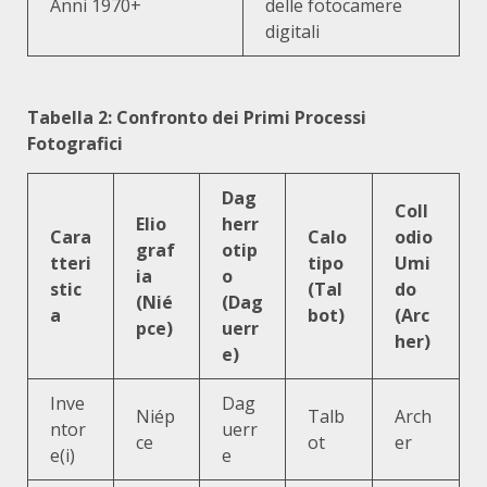
Anni 1970+
delle fotocamere
digitali
Tabella 2: Confronto dei Primi Processi
Fotografici
Dag
Coll
Elio
herr
Cara
Calo
odio
graf
otip
tteri
tipo
Umi
ia
o
stic
(Tal
do
(Nié
(Dag
a
bot)
(Arc
pce)
uerr
her)
e)
Inve
Dag
Niép
Talb
Arch
ntor
uerr
ce
ot
er
e(i)
e