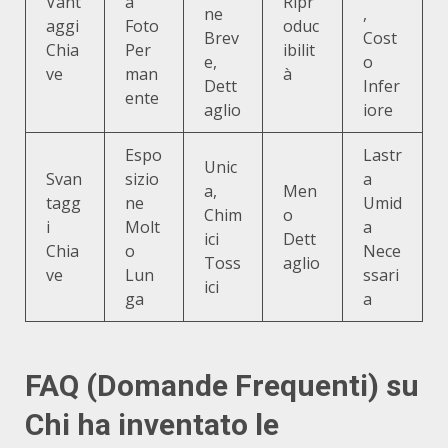
Vant
a
Ripr
ne
,
aggi
Foto
oduc
Brev
Cost
Chia
Per
ibilit
e,
o
ve
man
à
Dett
Infer
ente
aglio
iore
Espo
Lastr
Unic
Svan
sizio
a
a,
Men
tagg
ne
Umid
Chim
o
i
Molt
a
ici
Dett
Chia
o
Nece
Toss
aglio
ve
Lun
ssari
ici
ga
a
FAQ (Domande Frequenti) su
Chi ha inventato le