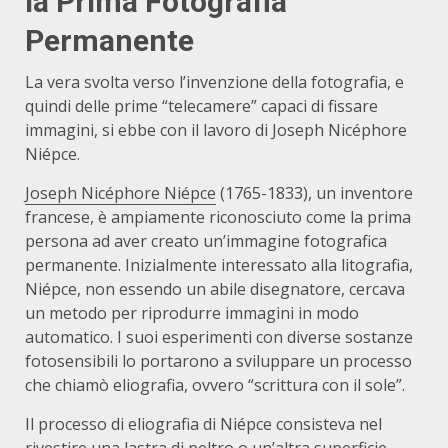
la Prima Fotografia
Permanente
La vera svolta verso l’invenzione della fotografia, e
quindi delle prime “telecamere” capaci di fissare
immagini, si ebbe con il lavoro di Joseph Nicéphore
Niépce.
Joseph Nicéphore Niépce
(1765-1833), un inventore
francese, è ampiamente riconosciuto come la prima
persona ad aver creato un’immagine fotografica
permanente. Inizialmente interessato alla litografia,
Niépce, non essendo un abile disegnatore, cercava
un metodo per riprodurre immagini in modo
automatico. I suoi esperimenti con diverse sostanze
fotosensibili lo portarono a sviluppare un processo
che chiamò eliografia, ovvero “scrittura con il sole”.
Il processo di eliografia di Niépce consisteva nel
rivestire una lastra di peltro o un’altra superficie