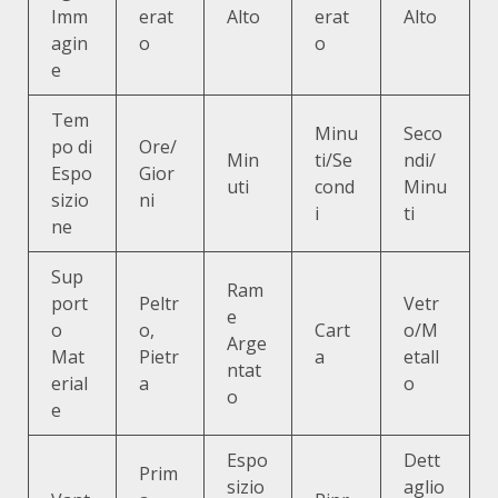
Imm
erat
Alto
erat
Alto
agin
o
o
e
Tem
Minu
Seco
po di
Ore/
Min
ti/Se
ndi/
Espo
Gior
uti
cond
Minu
sizio
ni
i
ti
ne
Sup
Ram
port
Peltr
Vetr
e
o
o,
Cart
o/M
Arge
Mat
Pietr
a
etall
ntat
erial
a
o
o
e
Espo
Dett
Prim
sizio
aglio