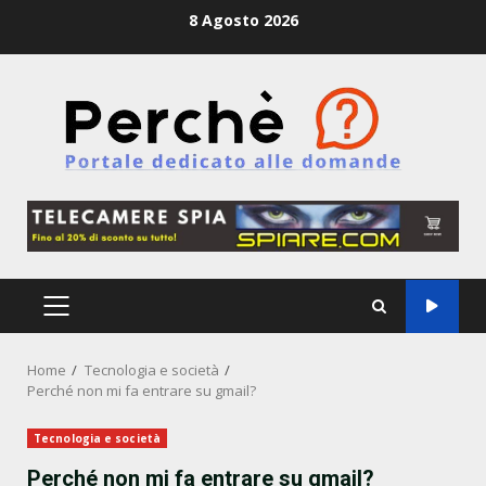
Skip
8 Agosto 2026
to
content
PRIMARY
MENU
Home
Tecnologia e società
Perché non mi fa entrare su gmail?
Tecnologia e società
Perché non mi fa entrare su gmail?