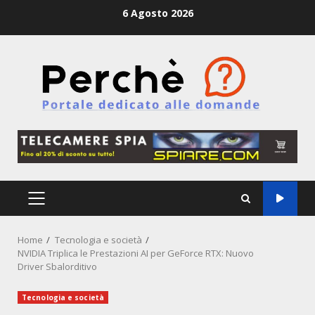
Skip
6 Agosto 2026
to
content
PRIMARY
MENU
Home
Tecnologia e società
NVIDIA Triplica le Prestazioni AI per GeForce RTX: Nuovo
Driver Sbalorditivo
Tecnologia e società