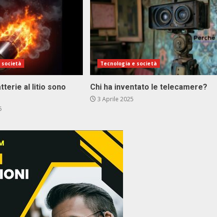
 società
Tecnologia e società
terie al litio sono
Chi ha inventato le telecamere?
3 Aprile 2025
5