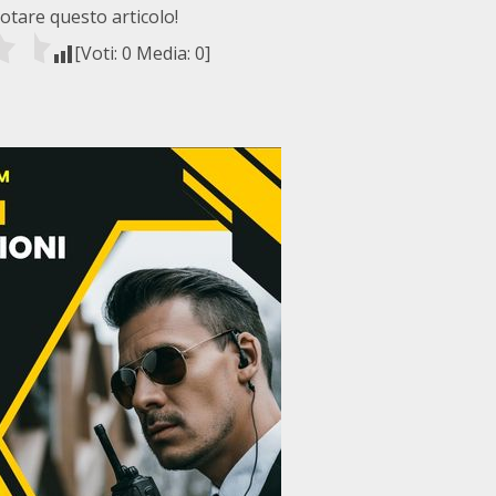
votare questo articolo!
[Voti:
0
Media:
0
]
i