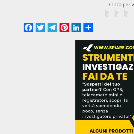
Clicca per 
Facebook
Twitter
Telegram
Pinterest
LinkedIn
Condivid