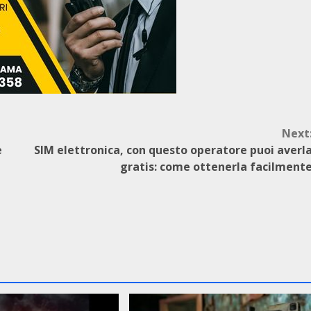
Next
e
SIM elettronica, con questo operatore puoi averl
gratis: come ottenerla facilment