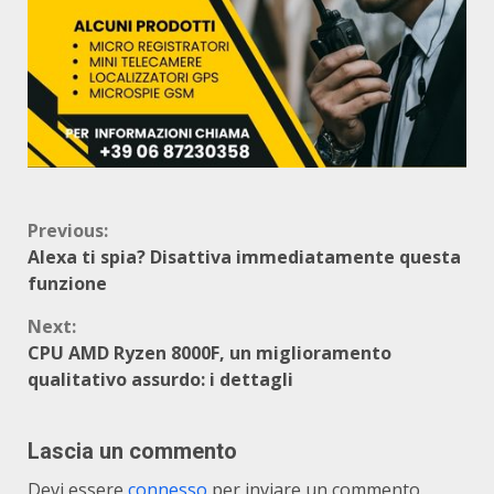
Continue
Previous:
Alexa ti spia? Disattiva immediatamente questa
Reading
funzione
Next:
CPU AMD Ryzen 8000F, un miglioramento
qualitativo assurdo: i dettagli
Lascia un commento
Devi essere
connesso
per inviare un commento.