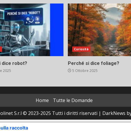
à
Curiosità
 dice robot?
Perché si dice foliage?
e 2025
5 Ottobre 2025
Home
Tutte le Domande
linet S.r.l © 2023-2025 Tutti i diritti riservati
|
DarkNews
by
ulla raccolta
LE TUE PREFERENZE RELATIVE ALLA P