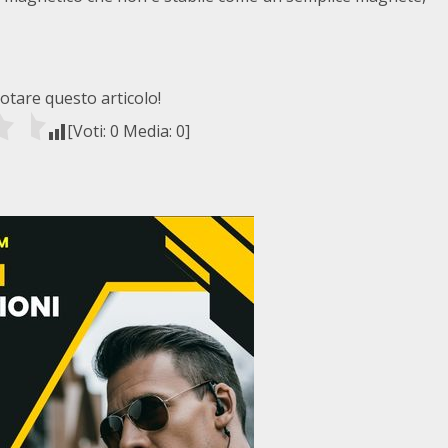
votare questo articolo!
[Voti:
0
Media:
0
]
i