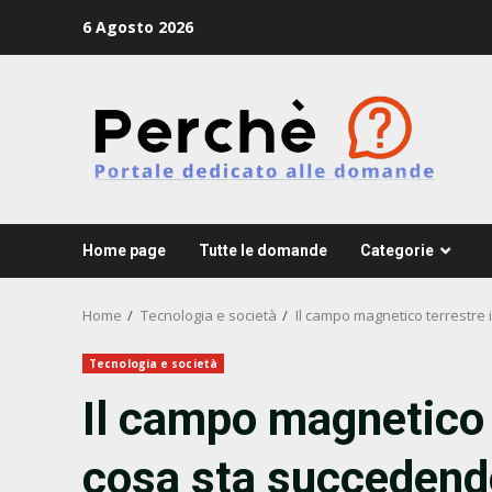
Skip
6 Agosto 2026
to
content
Home page
Tutte le domande
Categorie
Home
Tecnologia e società
Il campo magnetico terrestre 
Tecnologia e società
Il campo magnetico t
cosa sta succedend