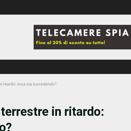
in ritardo: cosa sta succedendo?
errestre in ritardo:
o?