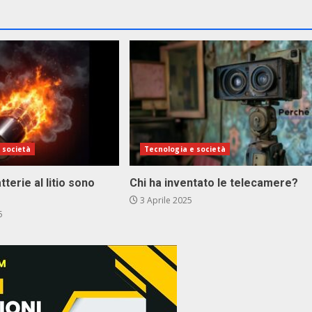
 società
Tecnologia e società
terie al litio sono
Chi ha inventato le telecamere?
3 Aprile 2025
5