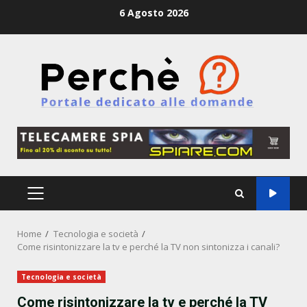
Skip
6 Agosto 2026
to
content
PRIMARY
MENU
Home
Tecnologia e società
Come risintonizzare la tv e perché la TV non sintonizza i canali?
Tecnologia e società
Come risintonizzare la tv e perché la TV