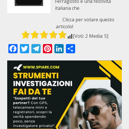
Ferragosto è una festività
italiana che
Clicca per votare questo
articolo!
[Voti:
2
Media:
5
]
Facebook
Twitter
Telegram
Pinterest
LinkedIn
Condividi