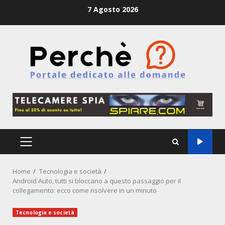
Skip
7 Agosto 2026
to
content
PRIMARY
MENU
Home
Tecnologia e società
Android Auto, tutti si bloccano a questo passaggio per il
collegamento: ecco come risolvere in un minuto
Tecnologia e società