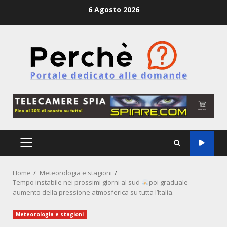
Skip
6 Agosto 2026
to
content
PRIMARY
MENU
Home
Meteorologia e stagioni
Tempo instabile nei prossimi giorni al sud
poi graduale
aumento della pressione atmosferica su tutta l’Italia.
Meteorologia e stagioni