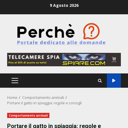
Skip
9 Agosto 2026
to
content
PRIMARY
MENU
Home
Comportamento animali
Portare il gatto in spiaggia: regole e consigli
Comportamento animali
Portare il gatto in spiaggia: regole e