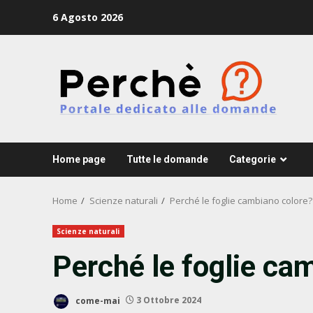
Skip
6 Agosto 2026
to
content
Home page
Tutte le domande
Categorie
Home
Scienze naturali
Perché le foglie cambiano colore?
Scienze naturali
Perché le foglie ca
come-mai
3 Ottobre 2024