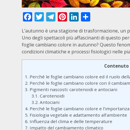
Facebook
Twitter
Telegram
Pinterest
LinkedIn
Condivid
L’autunno è una stagione di trasformazione, un per
Uno degli spettacoli più affascinanti di questo per
foglie cambiano colore in autunno? Questo fenome
condizioni climatiche e processi fisiologici nelle pi
Contenuto
1.
Perché le foglie cambiano colore ed il ruolo della 
2.
Perché le foglie cambiano colore con il cambiame
3.
Pigmenti nascosti: carotenoidi e antociani
3.1.
Carotenoidi
3.2.
Antociani
4.
Perché le foglie cambiano colore e l’importanza 
5.
Fisiologia vegetale e adattamento all’ambiente
6.
Influenza del clima e delle temperature
7.
Impatto del cambiamento climatico