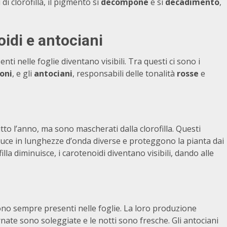
di clorofilla, il pigmento si
decompone
e si
decadimento
,
oidi
e
antociani
nti nelle foglie diventano visibili. Tra questi ci sono i
oni
, e gli
antociani
, responsabili delle tonalità
rosse
e
tto l’anno, ma sono mascherati dalla clorofilla. Questi
luce in lunghezze d’onda diverse e proteggono la pianta dai
lla diminuisce, i carotenoidi diventano visibili, dando alle
ono sempre presenti nelle foglie. La loro produzione
te sono soleggiate e le notti sono fresche. Gli antociani