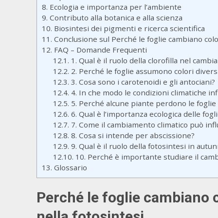
8.
Ecologia e importanza per l’ambiente
9.
Contributo alla botanica e alla scienza
10.
Biosintesi dei pigmenti e ricerca scientifica
11.
Conclusione sul Perché le foglie cambiano col
12.
FAQ – Domande Frequenti
12.1.
1. Qual è il ruolo della clorofilla nel cambi
12.2.
2. Perché le foglie assumono colori divers
12.3.
3. Cosa sono i carotenoidi e gli antociani?
12.4.
4. In che modo le condizioni climatiche in
12.5.
5. Perché alcune piante perdono le foglie
12.6.
6. Qual è l’importanza ecologica delle fog
12.7.
7. Come il cambiamento climatico può influ
12.8.
8. Cosa si intende per abscissione?
12.9.
9. Qual è il ruolo della fotosintesi in autu
12.10.
10. Perché è importante studiare il camb
13.
Glossario
Perché le foglie cambiano c
nella
fotosintesi