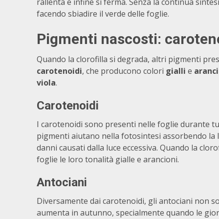
rallenta e infine si ferma. Senza la continua sintesi 
facendo sbiadire il verde delle foglie.
Pigmenti
nascosti:
caroten
Quando la clorofilla si degrada, altri pigmenti prese
carotenoidi
, che producono colori
gialli
e
aranci
viola
.
Carotenoidi
I carotenoidi sono presenti nelle foglie durante tu
pigmenti aiutano nella fotosintesi assorbendo la 
danni causati dalla luce eccessiva. Quando la clorofi
foglie le loro tonalità gialle e arancioni.
Antociani
Diversamente dai carotenoidi, gli antociani non s
aumenta in autunno, specialmente quando le giorna